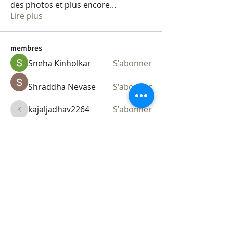
des photos et plus encore
...
Lire plus
membres
Sneha Kinholkar
S'abonner
Shraddha Nevase
S'abonner
kajaljadhav2264
S'abonner
kajaljadhav2264
Ananya Kadam
S'abonner
Flo Voi
S'abonner
Voir tous les membres (7)